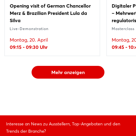
Opening visit of German Chancellor
Digitaler 
Merz & Brazilian President Lula da
– Mehrwert
Silva
regulatori
Live-Demonstration
Masterclass
Montag, 20. April
Montag, 20
09:15 - 09:30 Uhr
09:45 - 10
Mehr anzeigen
Interesse an News zu Ausstellern, Top-Angeboten und den
Trends der Branche?