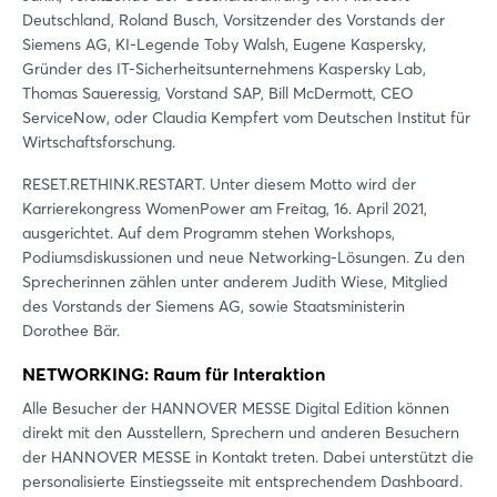
Deutschland, Roland Busch, Vorsitzender des Vorstands der
Login
Siemens AG, KI-Legende Toby Walsh, Eugene Kaspersky,
Gründer des IT-Sicherheitsunternehmens Kaspersky Lab,
Thomas Saueressig, Vorstand SAP, Bill McDermott, CEO
Einloggen
ServiceNow, oder Claudia Kempfert vom Deutschen Institut für
Wirtschaftsforschung.
Passwort vergessen?
RESET.RETHINK.RESTART. Unter diesem Motto wird der
Karrierekongress WomenPower am Freitag, 16. April 2021,
ausgerichtet. Auf dem Programm stehen Workshops,
Noch nicht angemeldet?
Podiumsdiskussionen und neue Networking-Lösungen. Zu den
Sprecherinnen zählen unter anderem Judith Wiese, Mitglied
Jetzt registrieren
des Vorstands der Siemens AG, sowie Staatsministerin
Dorothee Bär.
NETWORKING: Raum für Interaktion
Alle Besucher der HANNOVER MESSE Digital Edition können
direkt mit den Ausstellern, Sprechern und anderen Besuchern
der HANNOVER MESSE in Kontakt treten. Dabei unterstützt die
personalisierte Einstiegsseite mit entsprechendem Dashboard.