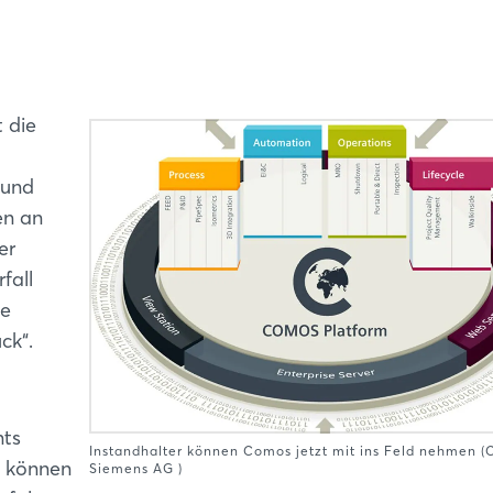
 die
und
en an
er
fall
ge
ck“.
nts
Instandhalter können Comos jetzt mit ins Feld nehmen (C
e können
Siemens AG )