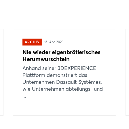
ARCHIV
15. Apr. 2023
Nie wieder eigenbrötlerisches
Login
Herumwurschteln
Anhand seiner 3DEXPERIENCE
Plattform demonstriert das
Einloggen
Unternehmen Dassault Systèmes,
wie Unternehmen abteilungs- und
Passwort vergessen?
...
Noch nicht angemeldet?
Jetzt registrieren