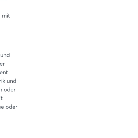
 mit
 und
er
zent
rik und
n oder
it
se oder