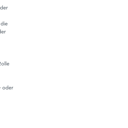
 der
 die
der
Rolle
d
- oder