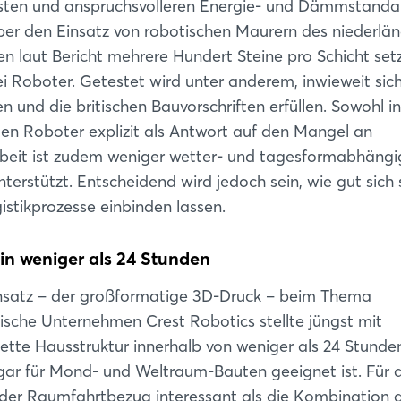
osten und anspruchsvolleren Energie- und Dämmstanda
über den Einsatz von robotischen Maurern des niederlä
 laut Bericht mehrere Hundert Steine pro Schicht set
i Roboter. Getestet wird unter anderem, inwieweit sich
 und die britischen Bauvorschriften erfüllen. Sowohl in
den Roboter explizit als Antwort auf den Mangel an
rbeit ist zudem weniger wetter- und tagesformabhängi
erstützt. Entscheidend wird jedoch sein, wie gut sich 
stikprozesse einbinden lassen.
in weniger als 24 Stunden
nsatz – der großformatige 3D-Druck – beim Thema
Login
lische Unternehmen Crest Robotics stellte jüngst mit
lette Hausstruktur innerhalb von weniger als 24 Stunde
Einloggen
gar für Mond- und Weltraum-Bauten geeignet ist. Für 
r der Raumfahrtbezug interessant als die Kombination 