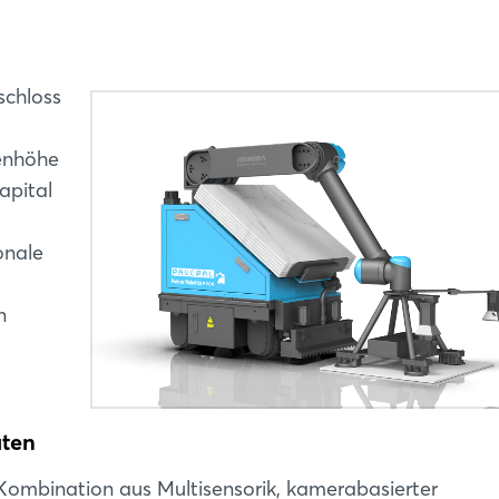
schloss
nenhöhe
apital
onale
n
aten
 Kombination aus Multisensorik, kamerabasierter