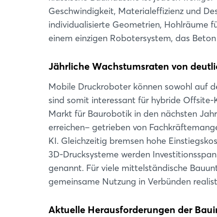
Geschwindigkeit, Materialeffizienz und D
individualisierte Geometrien, Hohlräume f
einem einzigen Robotersystem, das Beton o
Jährliche Wachstumsraten von deutli
Mobile Druckroboter können sowohl auf der
sind somit interessant für hybride Offsi
Markt für Baurobotik in den nächsten Jahr
erreichen– getrieben von Fachkräftemange
KI. Gleichzeitig bremsen hohe Einstiegsk
3D-Drucksysteme werden Investitionsspann
genannt. Für viele mittelständische Bauu
gemeinsame Nutzung in Verbünden realistis
Aktuelle Herausforderungen der Baui