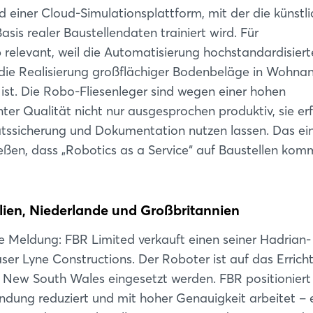
iner Cloud-Simulationsplattform, mit der die künstli
asis realer Baustellendaten trainiert wird. Für
relevant, weil die Automatisierung hochstandardisierte
a die Realisierung großflächiger Bodenbeläge in Wohna
ist. Die Robo-Fliesenleger sind wegen einer hohen
er Qualität nicht nur ausgesprochen produktiv, sie er
itätssicherung und Dokumentation nutzen lassen. Das e
ießen, dass „Robotics as a Service“ auf Baustellen komm
lien, Niederlande und Großbritannien
e Meldung: FBR Limited verkauft einen seiner Hadrian-
ser Lyne Constructions. Der Roboter ist auf das Errich
n New South Wales eingesetzt werden. FBR positioniert
ndung reduziert und mit hoher Genauigkeit arbeitet – 