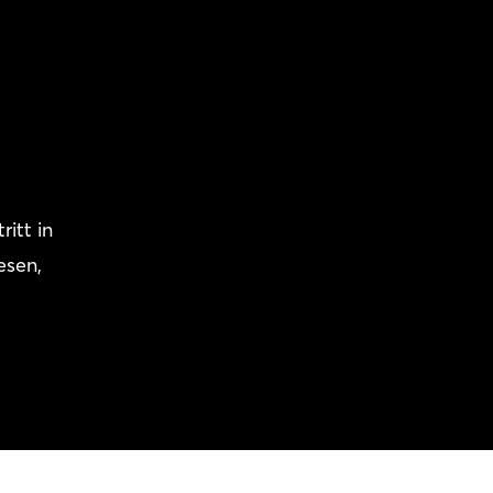
itt in
esen,