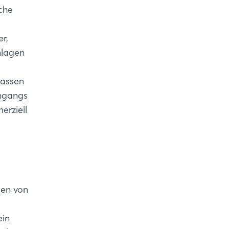
che
r,
nlagen
fassen
ingangs
erziell
ten von
ein