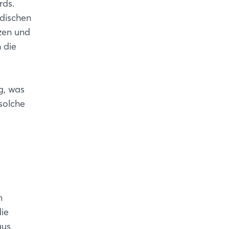
rds.
ndischen
zen und
 die
g, was
solche
n
die
aus