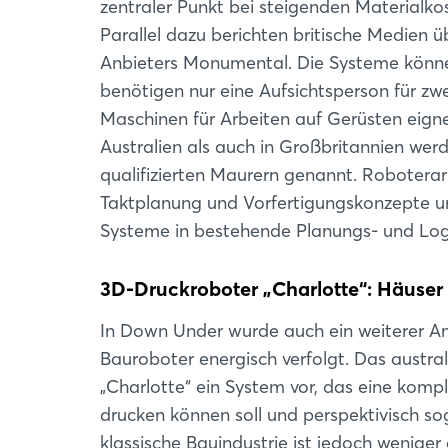
zentraler Punkt bei steigenden Materialk
Parallel dazu berichten britische Medien 
Anbieters Monumental. Die Systeme können
benötigen nur eine Aufsichtsperson für zwe
Maschinen für Arbeiten auf Gerüsten eignen
Australien als auch in Großbritannien wer
qualifizierten Maurern genannt. Robotera
Taktplanung und Vorfertigungskonzepte unt
Systeme in bestehende Planungs- und Logi
3D-Druckroboter „Charlotte“: Häuser 
In Down Under wurde auch ein weiterer A
Bauroboter energisch verfolgt. Das austra
„Charlotte“ ein System vor, das eine komp
drucken können soll und perspektivisch so
klassische Bauindustrie ist jedoch wenige