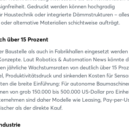
Passwort vergessen?
esignfreiheit. Gedruckt werden können hochgradig
ür Haustechnik oder integrierte Dämmstrukturen – alles
Noch nicht angemeldet?
der alternative Materialien schichtweise aufträgt.
Jetzt registrieren
ch über 15 Prozent
 Baustelle als auch in Fabrikhallen eingesetzt werden
te-Konzepte. Laut Robotics & Automation News könnte d
en jährliche Wachstumsraten von deutlich über 15 Pro
l, Produktivitätsdruck und sinkenden Kosten für Senso
osten die breite Einführung: Für autonome Baumaschine
en von grob 150.000 bis 500.000 US-Dollar pro Einhe
nternehmen sind daher Modelle wie Leasing, Pay-per-U
cher als der direkte Kauf.
ndustrie