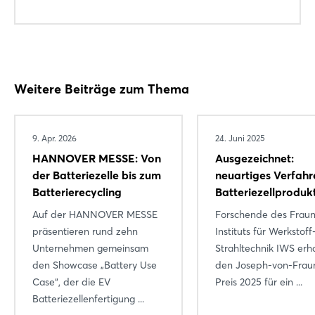
Weitere Beiträge zum Thema
9. Apr. 2026
24. Juni 2025
HANNOVER MESSE: Von
Ausgezeichnet:
der Batteriezelle bis zum
neuartiges Verfahr
Batterierecycling
Batteriezellproduk
Login
Auf der HANNOVER MESSE
Forschende des Fraun
präsentieren rund zehn
Instituts für Werkstof
Unternehmen gemeinsam
Strahltechnik IWS erh
Einloggen
den Showcase „Battery Use
den Joseph-von-Frau
Case“, der die EV
Preis 2025 für ein ...
Passwort vergessen?
Batteriezellenfertigung ...