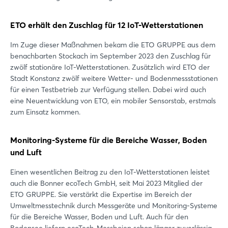
Einloggen
ETO erhält den Zuschlag für 12 IoT-Wetterstationen
Passwort vergessen?
Im Zuge dieser Maßnahmen bekam die ETO GRUPPE aus dem
benachbarten Stockach im September 2023 den Zuschlag für
zwölf stationäre IoT-Wetterstationen. Zusätzlich wird ETO der
Noch nicht angemeldet?
Stadt Konstanz zwölf weitere Wetter- und Bodenmessstationen
für einen Testbetrieb zur Verfügung stellen. Dabei wird auch
Jetzt registrieren
eine Neuentwicklung von ETO, ein mobiler Sensorstab, erstmals
zum Einsatz kommen.
Monitoring-Systeme für die Bereiche Wasser, Boden
und Luft
Einen wesentlichen Beitrag zu den IoT-Wetterstationen leistet
auch die Bonner ecoTech GmbH, seit Mai 2023 Mitglied der
ETO GRUPPE. Sie verstärkt die Expertise im Bereich der
Umweltmesstechnik durch Messgeräte und Monitoring-Systeme
für die Bereiche Wasser, Boden und Luft. Auch für den
Bodensee liefern ecoTech-Messbojen schon länger zuverlässig