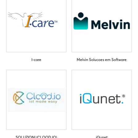
Noch nicht angemeldet?
Jetzt registrieren
I-care
Melvin Solucoes em Software
SOLUZIONI (CLOOD.IO)
iQunet