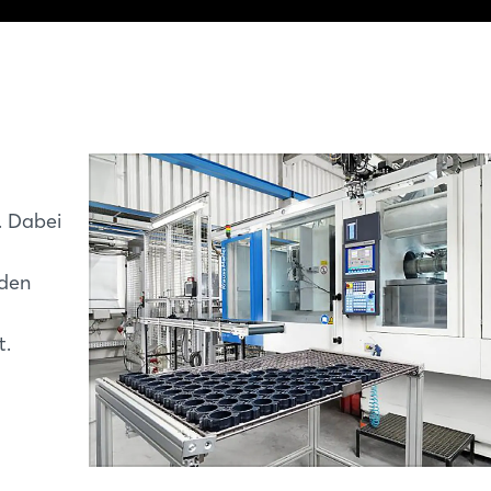
. Dabei
oden
t.