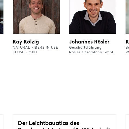
Kay Kölzig
Johannes Rösler
K
NATURAL FIBERS IN USE
Geschäftsführung
B
| FUSE GmbH
Rösler CeramInno GmbH
W
Der Leichtbauatlas des