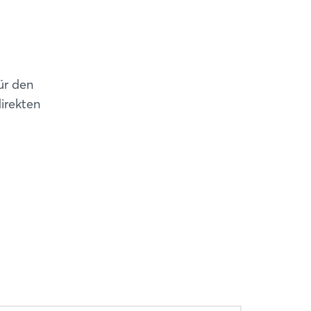
für den
direkten