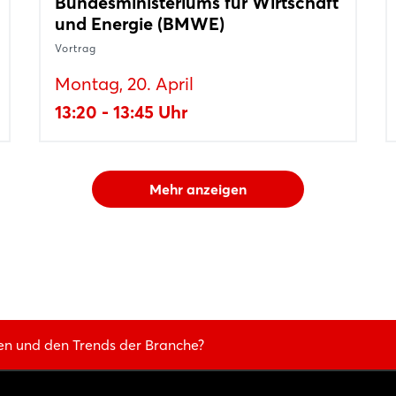
Bundesministeriums für Wirtschaft
und Energie (BMWE)
Vortrag
Montag, 20. April
13:20 - 13:45 Uhr
Mehr anzeigen
en und den Trends der Branche?