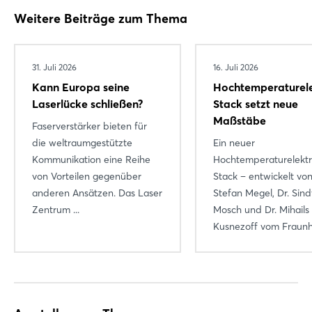
Login
Weitere Beiträge zum Thema
Einloggen
31. Juli 2026
16. Juli 2026
Kann Europa seine
Hochtemperaturele
Passwort vergessen?
Laserlücke schließen?
Stack setzt neue
Maßstäbe
Faserverstärker bieten für
Noch nicht angemeldet?
die weltraumgestützte
Ein neuer
Kommunikation eine Reihe
Hochtemperaturelektr
Jetzt registrieren
von Vorteilen gegenüber
Stack – entwickelt von
anderen Ansätzen. Das Laser
Stefan Megel, Dr. Sind
Zentrum ...
Mosch und Dr. Mihails
Kusnezoff vom Fraunho