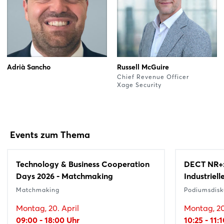
Adrià Sancho
Russell McGuire
Chief Revenue Officer
Xage Security
Events zum Thema
Technology & Business Cooperation
DECT NR+: 
Days 2026 - Matchmaking
Industriel
Matchmaking
Podiumsdisk
Montag, 20. April
Montag, 20
09:00 - 18:00 Uhr
10:25 - 11: