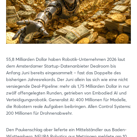
55,8 Milliarden Dollar haben Robotik-Unternehmen 2026 laut
dem Amsterdamer Startup-Datenanbieter Dealroom bis
Anfang Juni bereits eingesammelt – fast das Doppelte des
bisherigen Jahresrekords. Der Juni allein las sich wie eine nicht
versiegende Deal-Pipeline: mehr als 1,75 Milliarden Dollar in nur
zwölf offengelegten Runden, getrieben von Embodied AI und
Verteidigungsrobotik. Generalist AI: 400 Millionen für Modelle,
die Robotern reale Aufgaben beibringen. Allen Control Systems:
200 Millionen für Drohnenabwehr.
Den Paukenschlag aber lieferte ein Mittelständler aus Baden-
Württemberg. NEURA Robotics aus Metzingen meldete am 10.