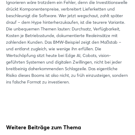
Ignorieren wäre trotzdem ein Fehler, denn die Investitionswelle
drückt Komponentenpreise, verbreitert Lieferketten und
beschleunigt die Software. Wer jetzt wegschaut, zahlt später
drauf – dem Hype hinterherzukaufen, ist die teurere Variante.
Die unbequemen Themen lauten: Durchsatz, Verfügbarkeit,
Kosten je Betriebsstunde, dokumentierte Realeinsätze mit
zahlenden Kunden. Das BMW-Beispiel zeigt den Maßstab –
und entlarvt zugleich, wie wenige ihn erfüllen. Die
Wertschöpfung sitzt heute bei Edge AI, Cobots, vision-
geführten Systemen und digitalen Zwillingen, nicht bei jeder
Login
breitbeinig daherkommenden Schlagzeile. Das eigentliche
Risiko dieses Booms ist also nicht, zu früh einzusteigen, sondern
ins falsche Format zu investieren.
Einloggen
Passwort vergessen?
Noch nicht angemeldet?
Weitere Beiträge zum Thema
Jetzt registrieren