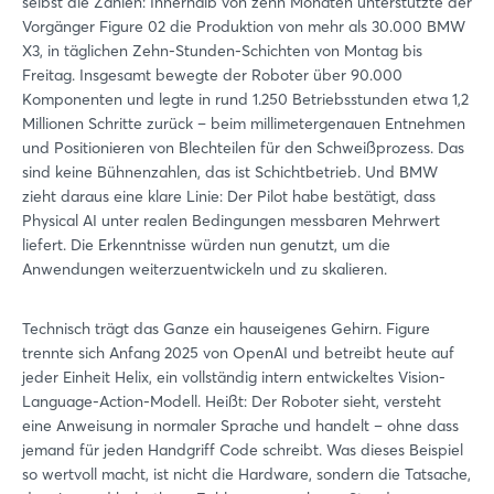
selbst die Zahlen: Innerhalb von zehn Monaten unterstützte der
Vorgänger Figure 02 die Produktion von mehr als 30.000 BMW
X3, in täglichen Zehn-Stunden-Schichten von Montag bis
Freitag. Insgesamt bewegte der Roboter über 90.000
Komponenten und legte in rund 1.250 Betriebsstunden etwa 1,2
Millionen Schritte zurück – beim millimetergenauen Entnehmen
und Positionieren von Blechteilen für den Schweißprozess. Das
sind keine Bühnenzahlen, das ist Schichtbetrieb. Und BMW
zieht daraus eine klare Linie: Der Pilot habe bestätigt, dass
Physical AI unter realen Bedingungen messbaren Mehrwert
liefert. Die Erkenntnisse würden nun genutzt, um die
Anwendungen weiterzuentwickeln und zu skalieren.
Technisch trägt das Ganze ein hauseigenes Gehirn. Figure
trennte sich Anfang 2025 von OpenAI und betreibt heute auf
jeder Einheit Helix, ein vollständig intern entwickeltes Vision-
Language-Action-Modell. Heißt: Der Roboter sieht, versteht
eine Anweisung in normaler Sprache und handelt – ohne dass
jemand für jeden Handgriff Code schreibt. Was dieses Beispiel
so wertvoll macht, ist nicht die Hardware, sondern die Tatsache,