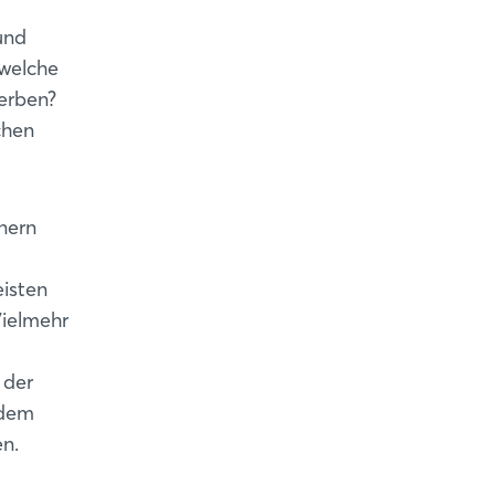
und
 welche
erben?
chen
tnern
eisten
Vielmehr
 der
ndem
en.