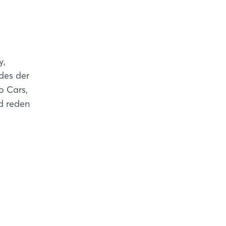
y,
ndes der
o Cars,
nd reden