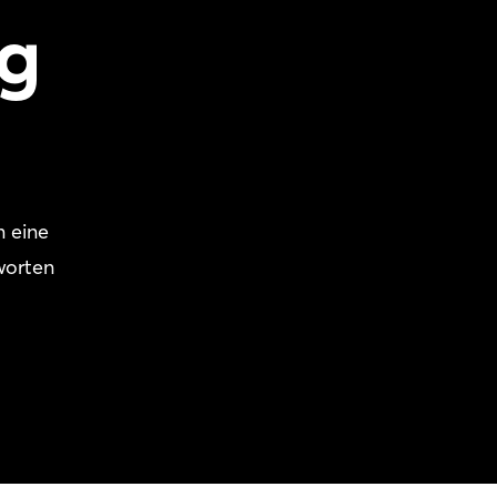
ng
n eine
worten