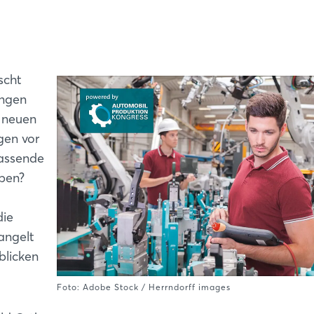
scht
ungen
e neuen
gen vor
passende
iben?
die
angelt
blicken
Foto: Adobe Stock / Herrndorff images