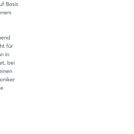
uf Basis
eners
hend
ht für
n in
t, bei
einen
oniker
le