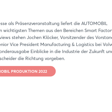
Passwort vergessen?
Noch nicht angemeldet?
e als Präsenzveranstaltung liefert die AUTOMOBIL
Jetzt registrieren
 wichtigsten Themen aus den Bereichen Smart Factor
terviews stehen Jochen Klöcker, Vorsitzender des Vorsta
ior Vice President Manufacturing & Logistics bei Volv
Sonderausgabe Einblicke in die Industrie der Zukunft u
scheider die Richtung vorgeben.
OMOBIL PRODUKTION 2022