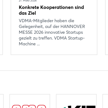
27. März 2026
Konkrete Kooperationen sind
das Ziel
Noch nicht angemeldet?
VDMA-Mitglieder haben die
Jetzt registrieren
Gelegenheit, auf der HANNOVER
MESSE 2026 innovative Startups
gezielt zu treffen. VDMA Startup-
Machine ...