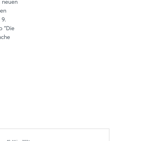
s neuen
den
 9.
o "Die
nche