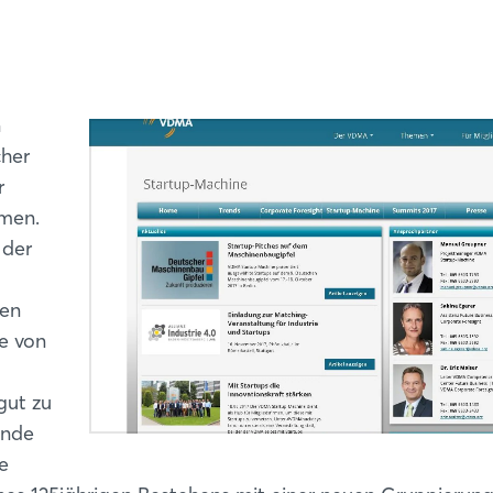
n
cher
r
emen.
 der
ten
e von
gut zu
ende
e