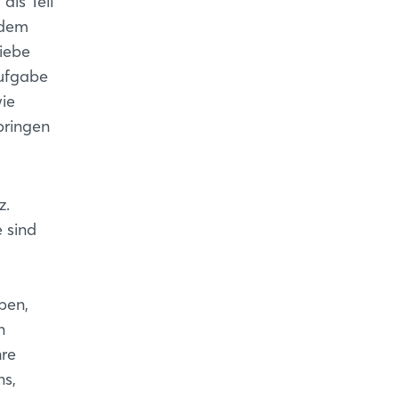
als Teil
 dem
iebe
Aufgabe
wie
bringen
z.
 sind
ben,
n
hre
ns,