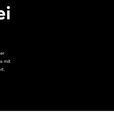
ei
ler
s mit
rt.