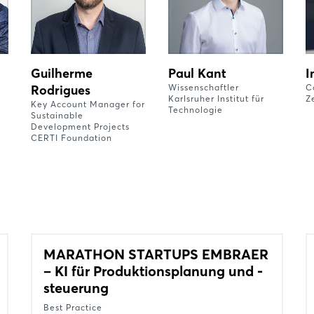
Guilherme
Paul Kant
I
Rodrigues
Wissenschaftler
C
Karlsruher Institut für
Z
Key Account Manager for
Technologie
Sustainable
Development Projects
CERTI Foundation
MARATHON STARTUPS EMBRAER
– KI für Produktionsplanung und -
steuerung
Best Practice