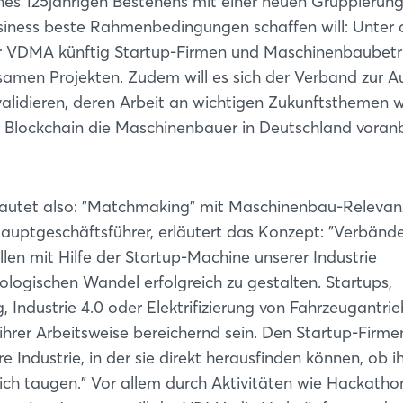
nes 125jährigen Bestehens mit einer neuen Gruppierung 
ness beste Rahmenbedingungen schaffen will: Unter
 der VDMA künftig Startup-Firmen und Maschinenbaubetr
amen Projekten. Zudem will es sich der Verband zur 
 validieren, deren Arbeit an wichtigen Zukunftsthemen 
 Blockchain die Maschinenbauer in Deutschland voran
lautet also: "Matchmaking" mit Maschinenbau-Relevan
uptgeschäftsführer, erläutert das Konzept: "Verbände
ollen mit Hilfe der Startup-Machine unserer Industrie
logischen Wandel erfolgreich zu gestalten. Startups,
, Industrie 4.0 oder Elektrifizierung von Fahrzeugantrie
ihrer Arbeitsweise bereichernd sein. Den Startup-Firme
e Industrie, in der sie direkt herausfinden können, ob i
lich taugen." Vor allem durch Aktivitäten wie Hackatho