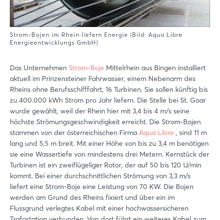
Strom-Bojen im Rhein liefern Energie (Bild: Aqua Libre
Energieentwicklungs GmbH)
Das Unternehmen
Strom-Boje
Mittelrhein aus Bingen installiert
aktuell im Prinzensteiner Fahrwasser, einem Nebenarm des
Rheins ohne Berufsschifffahrt, 16 Turbinen. Sie sollen künftig bis
zu 400.000 kWh Strom pro Jahr liefern. Die Stelle bei St. Goar
wurde gewählt, weil der Rhein hier mit 3,4 bis 4 m/s seine
höchste Strömungsgeschwindigkeit erreicht. Die Strom-Bojen
stammen von der österreichischen Firma
Aqua Libre
, sind 11 m
lang und 5,5 m breit. Mit einer Höhe von bis zu 3,4 m benötigen
sie eine Wassertiefe von mindestens drei Metern. Kernstück der
Turbinen ist ein zweiflügeliger Rotor, der auf 50 bis 120 U/min
kommt. Bei einer durchschnittlichen Strömung von 3,3 m/s
liefert eine Strom-Boje eine Leistung von 70 KW. Die Bojen
werden am Grund des Rheins fixiert und über ein im
Flussgrund verlegtes Kabel mit einer hochwassersicheren
Trafostation verbunden. Von dort führt ein weiteres Kabel zum