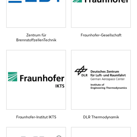
Zentrum für
Fraunhofer-Gesellschaft
BrennstoffzellenTechnik
Login
Einloggen
Passwort vergessen?
Noch nicht angemeldet?
Fraunhofer-Institut IKTS
DLR Thermodynamik
Jetzt registrieren