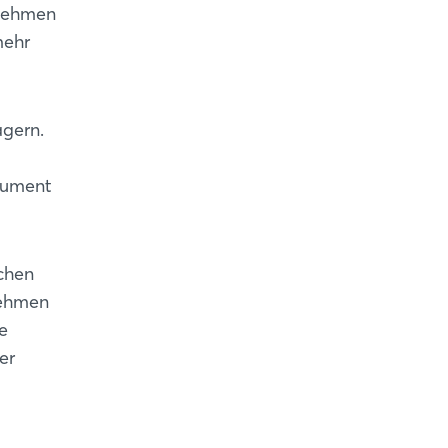
rnehmen
mehr
agern.
rgument
schen
nehmen
e
er