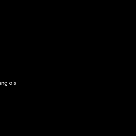
s
ung als