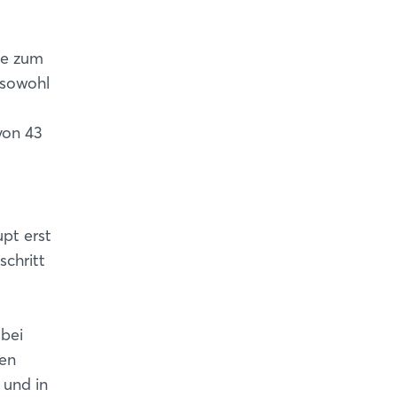
he zum
 sowohl
von 43
pt erst
schritt
 bei
len
 und in