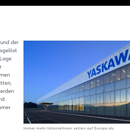
rund der
sgelöst
 Lage
r
rnen
tten,
herden
mit
immer
Immer mehr Unternehmen setzen auf Europa als