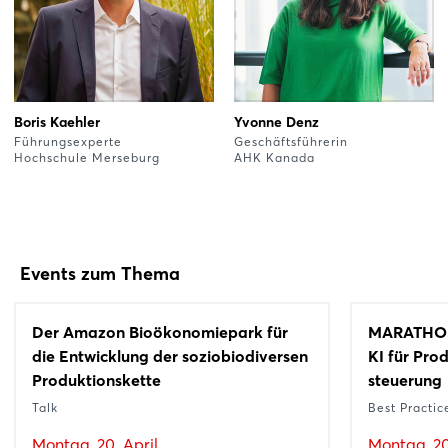
Boris Kaehler
Yvonne Denz
Führungsexperte
Geschäftsführerin
Hochschule Merseburg
AHK Kanada
Events zum Thema
Der Amazon Bioökonomiepark für
MARATHON
die Entwicklung der soziobiodiversen
KI für Pro
Produktionskette
steuerung
Talk
Best Practic
Montag, 20. April
Montag, 20