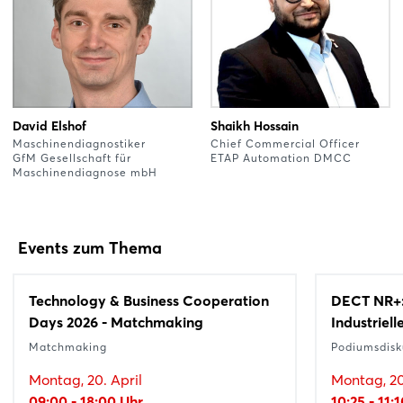
David Elshof
Shaikh Hossain
Maschinendiagnostiker
Chief Commercial Officer
GfM Gesellschaft für
ETAP Automation DMCC
Maschinendiagnose mbH
Events zum Thema
Technology & Business Cooperation
DECT NR+: 
Days 2026 - Matchmaking
Industriel
Matchmaking
Podiumsdisk
Montag, 20. April
Montag, 20
09:00 - 18:00 Uhr
10:25 - 11: