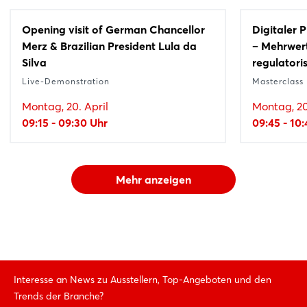
Opening visit of German Chancellor
Digitaler 
Merz & Brazilian President Lula da
– Mehrwert
Silva
regulatori
Live-Demonstration
Masterclass
Montag, 20. April
Montag, 20
09:15 - 09:30 Uhr
09:45 - 10
Mehr anzeigen
Interesse an News zu Ausstellern, Top-Angeboten und den
Trends der Branche?